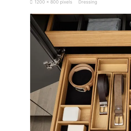
Full
1200 × 800
pixels
Dressing
size