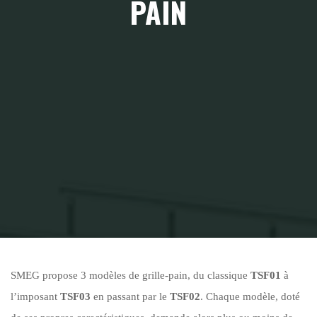
PAIN
Home
Cuisine
Smeg
Toasters et Grille-Pain
SMEG propose 3 modèles de grille-pain, du classique
TSF01
à
l’imposant
TSF03
en passant par le
TSF02
. Chaque modèle, doté