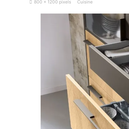
Full
800 × 1200
pixels
Cuisine
size