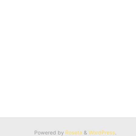
Powered by
Roseta
&
WordPress
.