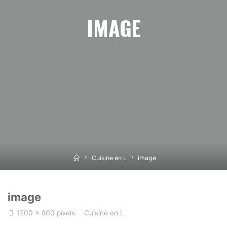
IMAGE
Home
Cuisine en L
image
image
Full
1200 × 800
pixels
Cuisine en L
size